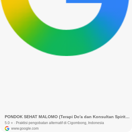
PONDOK SEHAT MALOMO (Terapi Do'a dan Konsultan Spiritual Ust. Aris Alwi) · Kabupaten Bogor, Jawa Barat, Indonesia
5.0 ⭐ · Praktisi pengobatan alternatif di Cigombong, Indonesia
www.google.com